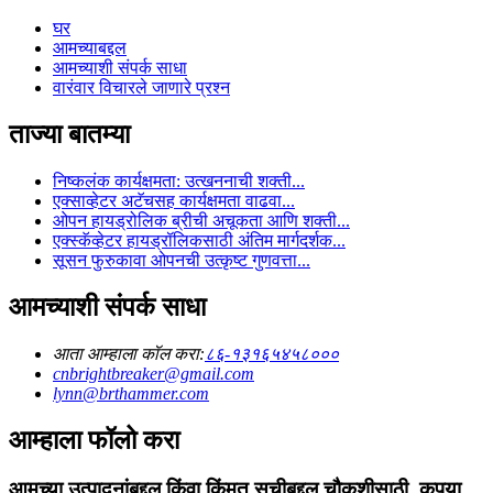
घर
आमच्याबद्दल
आमच्याशी संपर्क साधा
वारंवार विचारले जाणारे प्रश्न
ताज्या बातम्या
निष्कलंक कार्यक्षमता: उत्खननाची शक्ती...
एक्साव्हेटर अटॅचसह कार्यक्षमता वाढवा...
ओपन हायड्रोलिक ब्रीची अचूकता आणि शक्ती...
एक्स्कॅव्हेटर हायड्रॉलिकसाठी अंतिम मार्गदर्शक...
सूसन फुरुकावा ओपनची उत्कृष्ट गुणवत्ता...
आमच्याशी संपर्क साधा
आता आम्हाला कॉल करा:
८६-१३१६५४५८०००
cnbrightbreaker@gmail.com
lynn@brthammer.com
आम्हाला फॉलो करा
आमच्या उत्पादनांबद्दल किंवा किंमत सूचीबद्दल चौकशीसाठी, कृपया