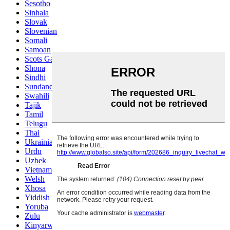
Sesotho
Sinhala
Slovak
Slovenian
Somali
Samoan
Scots Gaelic
Shona
Sindhi
Sundanese
Swahili
Tajik
Tamil
Telugu
Thai
Ukrainian
Urdu
Uzbek
Vietnamese
Welsh
Xhosa
Yiddish
Yoruba
Zulu
Kinyarwanda